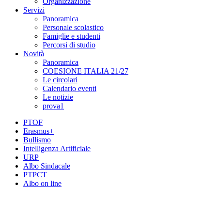
Organizzazione
Servizi
Panoramica
Personale scolastico
Famiglie e studenti
Percorsi di studio
Novità
Panoramica
COESIONE ITALIA 21/27
Le circolari
Calendario eventi
Le notizie
prova1
PTOF
Erasmus+
Bullismo
Intelligenza Artificiale
URP
Albo Sindacale
PTPCT
Albo on line